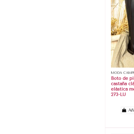
MODA CAMP
Boto de pi
castaña cl
elástica m
273-LU
Añ