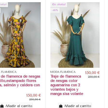
ferta!
¡En oferta!
-40%
 FLAMENCA
MODA FLAMENCA
150,00 €
e de flamenca de nesgas
Traje de flamenca
250,00 €
illo,estampado flores
de nesgas color
s, salmón y caldera con
aguamarina con 2
volantes bajos y
manga sisa volante
150,00 €
250,00 €
Añadir al carrito
Añadir al carrito