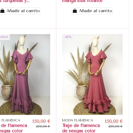
s turquesas y...
manga sisa volante
Añadir al carrito
Añadir al carrito
ferta!
-40%
 FLAMENCA
150,00 €
MODA FLAMENCA
150,00 €
e de flamenca
Traje de flamenca
250,00 €
250,00 €
esgas color
de nesgas color