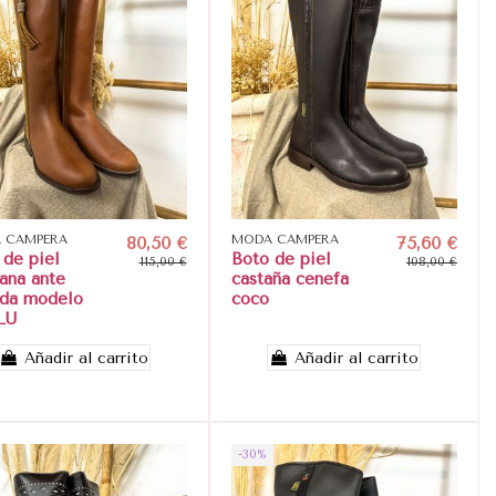
 CAMPERA
80,50 €
MODA CAMPERA
75,60 €
 de piel
Boto de piel
115,00 €
108,00 €
lana ante
castaña cenefa
ada modelo
coco
LU
Añadir al carrito
Añadir al carrito
-30%