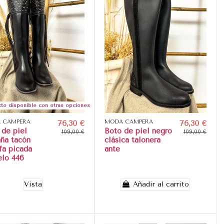
to disponible con otras opciones
 CAMPERA
76,30 €
MODA CAMPERA
76,30 €
 de piel
Boto de piel negro
109,00 €
109,00 €
aña tacón
clásica talonera
fa picada
ante
lo 446
Vista
Añadir al carrito