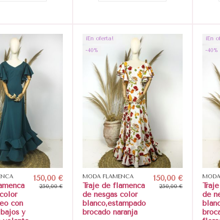
¡En oferta!
¡En o
-40%
-40%
ENCA
150,00 €
MODA FLAMENCA
150,00 €
MODA
lamenca
Traje de flamenca
Traj
250,00 €
250,00 €
color
de nesgas color
de n
leo con
blanco,estampado
blan
 bajos y
brocado naranja
broc