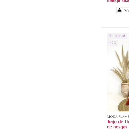
manga sisa
Añ
¡En oferta!
-40%
MODA FLAM
Traje de f
de nesgas 