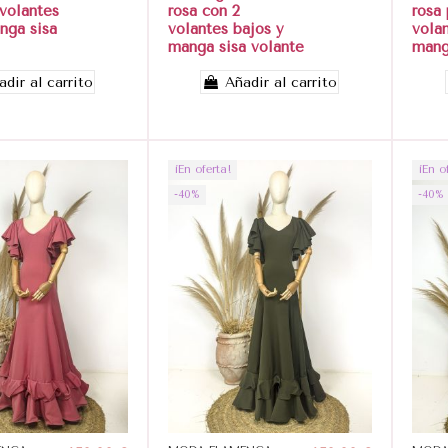
 volantes
rosa con 2
rosa 
nga sisa
volantes bajos y
vola
manga sisa volante
mang
adir al carrito
Añadir al carrito
¡En oferta!
¡En o
-40%
-40%