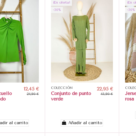
¡En oferta!
¡En o
-50%
-50%
12,45 €
COLECCIÓN
22,95 €
COLE
cuello
Conjunto de punto
Jers
24,90 €
45,90 €
ado
verde
rosa
adir al carrito
Añadir al carrito