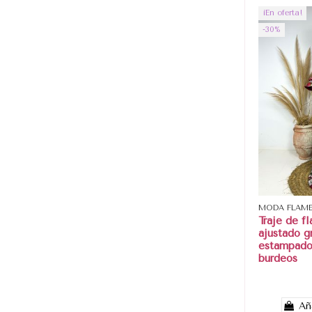
¡En oferta!
-30%
MODA FLAM
Traje de f
ajustado gr
estampado
burdeos
Añ