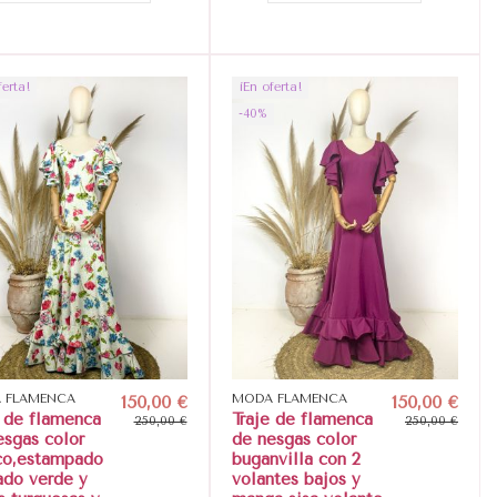
ferta!
¡En oferta!
-40%
 FLAMENCA
150,00 €
MODA FLAMENCA
150,00 €
e de flamenca
Traje de flamenca
250,00 €
250,00 €
esgas color
de nesgas color
co,estampado
buganvilla con 2
ado verde y
volantes bajos y