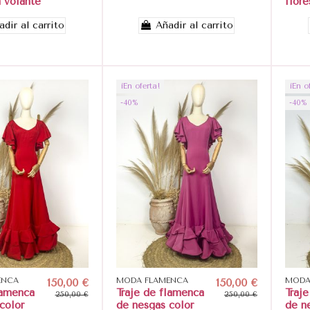
 volante
flore
adir al carrito
Añadir al carrito
¡En oferta!
¡En o
-40%
-40%
ENCA
150,00 €
MODA FLAMENCA
150,00 €
MODA
lamenca
Traje de flamenca
Traj
250,00 €
250,00 €
color
de nesgas color
de n