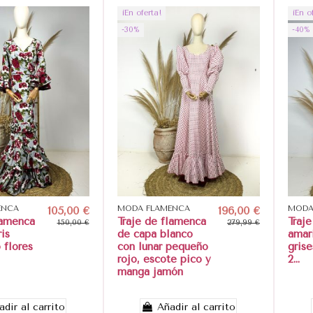
¡En oferta!
¡En o
-30%
-40%
ENCA
105,00 €
MODA FLAMENCA
196,00 €
MODA
lamenca
Traje de flamenca
Traj
150,00 €
279,99 €
is
de capa blanco
amar
 flores
con lunar pequeño
grise
rojo, escote pico y
2...
manga jamón
adir al carrito
Añadir al carrito