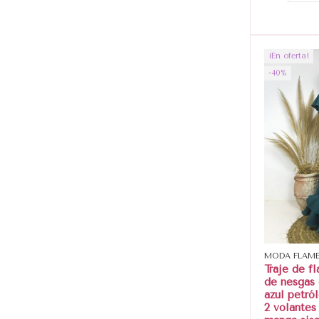
¡En oferta!
-40%
MODA FLAM
Traje de f
de nesgas 
azul petró
2 volantes