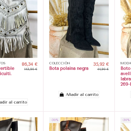
TOS
86,34 €
COLECCIÓN
35,92 €
MODA
ertible
Bota polaina negra
Boto
143,90 €
44,90 €
icuiti.
avel
labr
269-
Añadir al carrito
adir al carrito
-30%
-30%