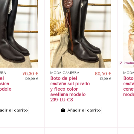
Produc
ERA
76,30 €
MODA CAMPERA
80,50 €
MODA
el
Boto de piel
Boto
109,00 €
115,00 €
ásica
castaña sol picado
cast
odelo
y fleco color
cene
avellana modelo
mode
239-LU-CS
adir al carrito
Añadir al carrito