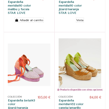
Espardeña
Espardeña
meridia110 color
meridia110 color
malibú y fucsia
jizard/naranja
STAR LOVE
STAR LOVE
Añadir al carrito
Vista
Producto disponible con otras opciones
COLECCIÓN
105,00 €
COLECCIÓN
84,00 €
Espardeña beta143
Espardeña
color
meridiaN52 color
jizard/naranja
canela/amarillo