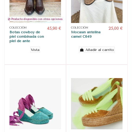
Producto disponible con otras opciones
COLECCIÓN
45,90 €
COLECCIÓN
25,00 €
Botas cowboy de
Mocasín antelina
piel combinada con
camel C649
piel de ante
Vista
Añadir al carrito