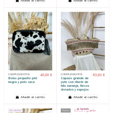
Añadir al carrito
Añadir al carrito
COMPLEMENTOS
40,00 €
COMPLEMENTOS
65,95 €
Bolso pequeño piel
Capazo grande de
negra y pelo vaca
yute con ribete de
hilo naranja, flecos
dorados y espejos
Añadir al carrito
Añadir al carrito
Agotado
¡En oferta!
Nuevo