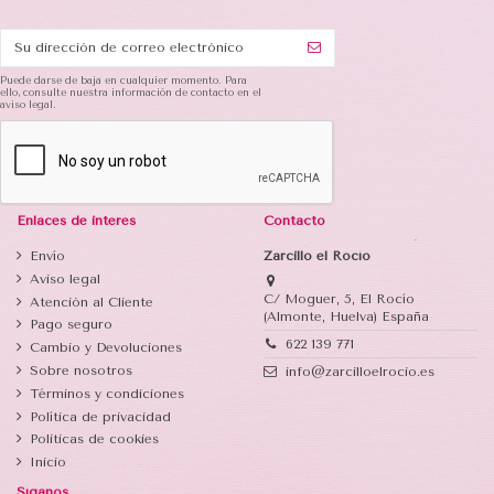
Puede darse de baja en cualquier momento. Para
ello, consulte nuestra información de contacto en el
aviso legal.
Enlaces de interés
Contacto
Envío
Zarcillo el Rocío
Aviso legal
C/ Moguer, 5, El Rocío
Atención al Cliente
(Almonte, Huelva) España
Pago seguro
622 139 771
Cambio y Devoluciones
Sobre nosotros
info@zarcilloelrocio.es
Términos y condiciones
Política de privacidad
Politicas de cookies
Inicio
Síganos