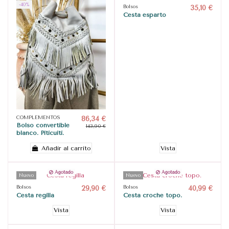
-40%
Bolsos
35,10 €
Cesta esparto
COMPLEMENTOS
86,34 €
Bolso convertible
143,90 €
blanco. Piticuiti.
Añadir al carrito
Vista
Agotado
Agotado
Nuevo
Nuevo
Bolsos
29,90 €
Bolsos
40,99 €
Cesta regilla
Cesta croche topo.
Vista
Vista