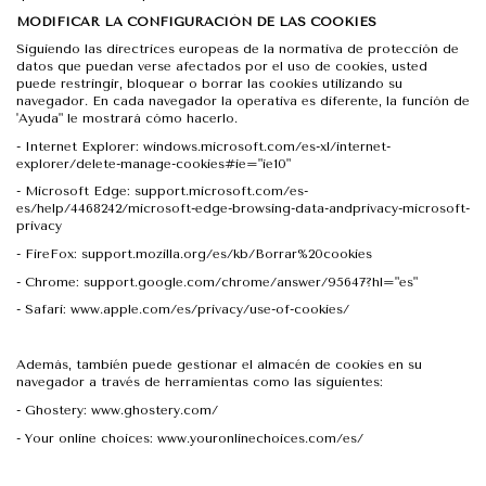
MODIFICAR LA CONFIGURACIÓN DE LAS COOKIES
Siguiendo las directrices europeas de la normativa de protección de
datos que puedan verse afectados por el uso de cookies, usted
puede restringir, bloquear o borrar las cookies utilizando su
navegador. En cada navegador la operativa es diferente, la función de
'Ayuda" le mostrará cómo hacerlo.
-
Internet Explorer: windows.microsoft.com/es-xl/internet-
explorer/delete-manage-cookies#ie="ie10"
-
Microsoft Edge: support.microsoft.com/es-
es/help/4468242/microsoft-edge-browsing-data-andprivacy-microsoft-
privacy
-
FireFox: support.mozilla.org/es/kb/Borrar%20cookies
-
Chrome: support.google.com/chrome/answer/95647?hl="es"
-
Safari: www.apple.com/es/privacy/use-of-cookies/
Además, también puede gestionar el almacén de cookies en su
navegador a través de herramientas como las siguientes:
-
Ghostery: www.ghostery.com/
-
Your online choices: www.youronlinechoices.com/es/