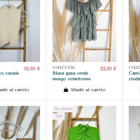
19,90 €
COLECCIÓN
23,20 €
COLE
to canalé
Blusa gasa verde
Cami
musgo volantones
crud
adir al carrito
Añadir al carrito
¡En oferta!
-50%