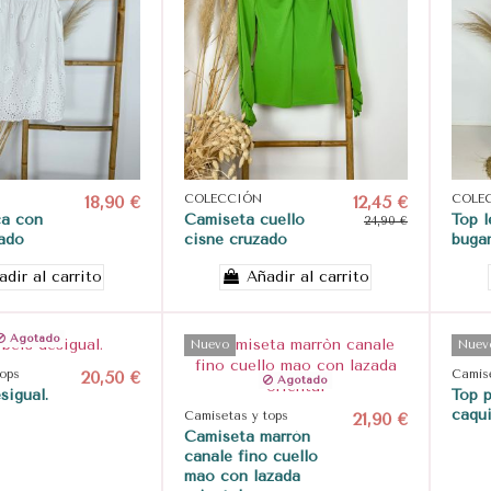
18,90 €
COLECCIÓN
12,45 €
COLE
ca con
Camiseta cuello
Top l
24,90 €
rado
cisne cruzado
bugan
adir al carrito
Añadir al carrito
Agotado
Nuevo
Nuev
tops
20,50 €
Camise
Agotado
sigual.
Top p
caqui
Camisetas y tops
21,90 €
Camiseta marròn
canale fino cuello
mao con lazada