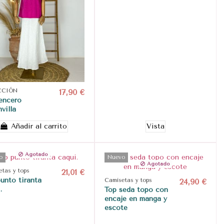
CCIÓN
17,90 €
encero
villa
Añadir al carrito
Vista
Agotado
o
Nuevo
Agotado
tas y tops
21,01 €
unto tiranta
Camisetas y tops
24,90 €
.
Top seda topo con
encaje en manga y
escote