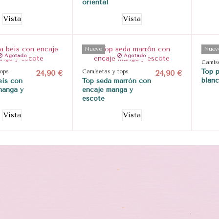
oriental
Vista
Vista
Nuevo
Nuev
Agotado
Agotado
Camise
Top p
tops
24,90 €
Camisetas y tops
24,90 €
blan
eis con
Top seda marrôn con
manga y
encaje manga y
escote
Vista
Vista