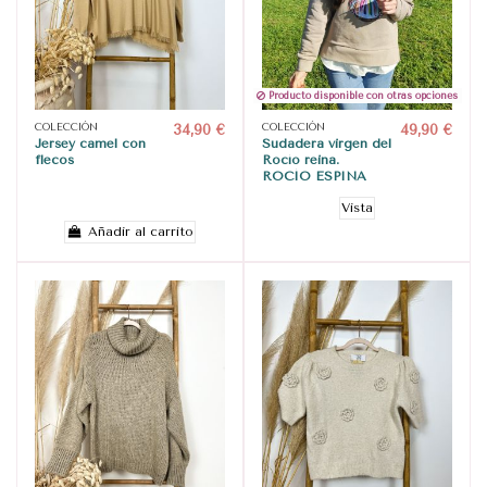
Producto disponible con otras opciones
COLECCIÓN
34,90 €
COLECCIÓN
49,90 €
Jersey camel con
Sudadera virgen del
flecos
Rocío reina.
ROCÍO ESPINA
Vista
Añadir al carrito