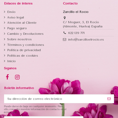
Enlaces de interés
Contacto
Envío
Zarcillo el Rocío
Aviso legal
C/ Moguer, 5, El Rocío
Atención al Cliente
(Almonte, Huelva) España
Pago seguro
622 139 771
Cambio y Devoluciones
Sobre nosotros
info@zarcilloelrocio.es
Términos y condiciones
Política de privacidad
Politicas de cookies
Inicio
Síganos
Boletin informativo
Puede darse de baja en cualquier momento. Para
ello, consulte nuestra información de contacto en el
aviso legal.