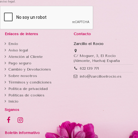
aviso legal.
Enlaces de interés
Contacto
Envío
Zarcillo el Rocío
Aviso legal
C/ Moguer, 5, El Rocío
Atención al Cliente
(Almonte, Huelva) España
Pago seguro
622 139 771
Cambio y Devoluciones
Sobre nosotros
info@zarcilloelrocio.es
Términos y condiciones
Política de privacidad
Politicas de cookies
Inicio
Síganos
Boletin informativo