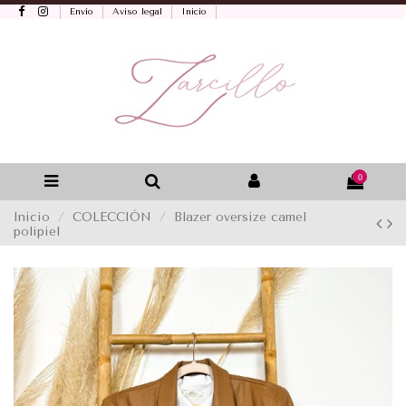
Envío
Aviso legal
Inicio
0
Inicio
COLECCIÓN
Blazer oversize camel
polipiel