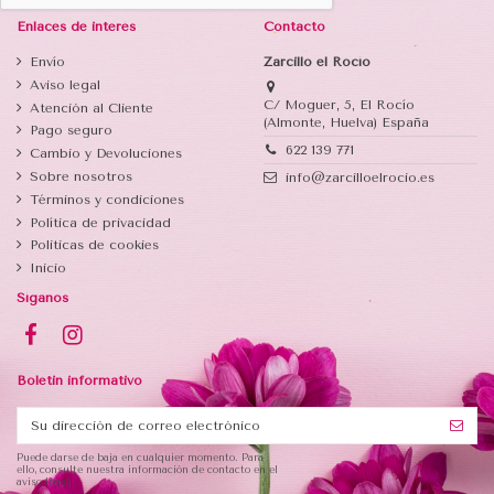
Enlaces de interés
Contacto
Envío
Zarcillo el Rocío
Aviso legal
C/ Moguer, 5, El Rocío
Atención al Cliente
(Almonte, Huelva) España
Pago seguro
622 139 771
Cambio y Devoluciones
Sobre nosotros
info@zarcilloelrocio.es
Términos y condiciones
Política de privacidad
Politicas de cookies
Inicio
Síganos
Boletin informativo
Puede darse de baja en cualquier momento. Para
ello, consulte nuestra información de contacto en el
aviso legal.