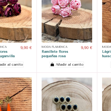
ENCA
9,90 €
MODA FLAMENCA
9,90 €
MODA
lores
Ramillete flores
Lágr
uganvilla
pequeñas rosa
hues
adir al carrito
Añadir al carrito