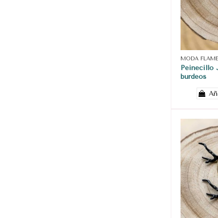
MODA FLAM
Peinecillo 
burdeos
Añ