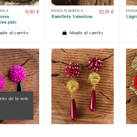
ENCA
9,90 €
MODA FLAMENCA
22,91 €
MODA
lores
Ramillete Valentina
Lágr
osa palo
adir al carrito
Añadir al carrito
nto de la web.