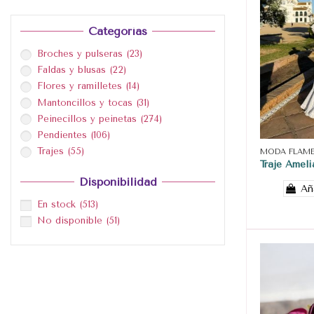
Categorías
Broches y pulseras
(23)
Faldas y blusas
(22)
Flores y ramilletes
(14)
Mantoncillos y tocas
(31)
Peinecillos y peinetas
(274)
Pendientes
(106)
Trajes
(55)
MODA FLAM
Traje Ameli
Disponibilidad
Añ
En stock
(513)
No disponible
(51)