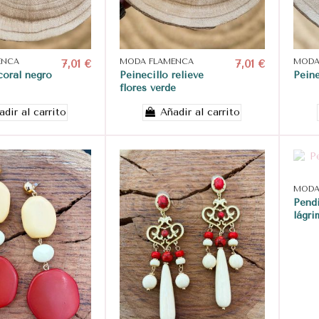
ENCA
7,01 €
MODA FLAMENCA
7,01 €
MODA
coral negro
Peinecillo relieve
Peine
flores verde
adir al carrito
Añadir al carrito
MODA
Pendi
lágri