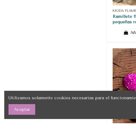
MODA FLAM
Ramillete f
pequeñas r
Añ
Utilizamos solamente cookies necesarias para el funcionamie
Aceptar