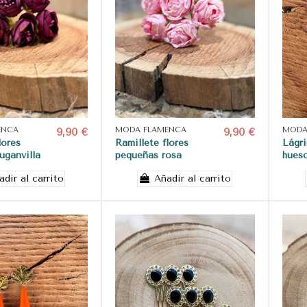
ENCA
9,90 €
MODA FLAMENCA
9,90 €
MODA
lores
Ramillete flores
Lágr
uganvilla
pequeñas rosa
hues
adir al carrito
Añadir al carrito