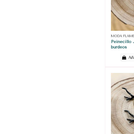
MODA FLAM
Peinecillo 
burdeos
Añ