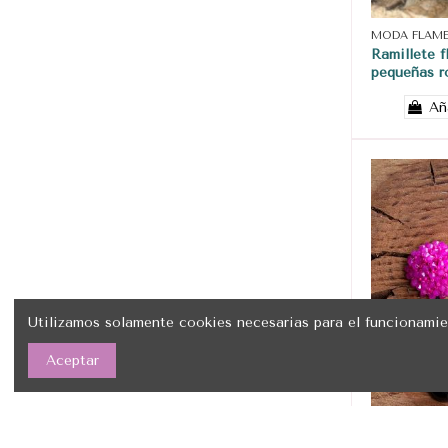
MODA FLAM
Ramillete f
pequeñas r
Añ
Utilizamos solamente cookies necesarias para el funcionamie
Aceptar