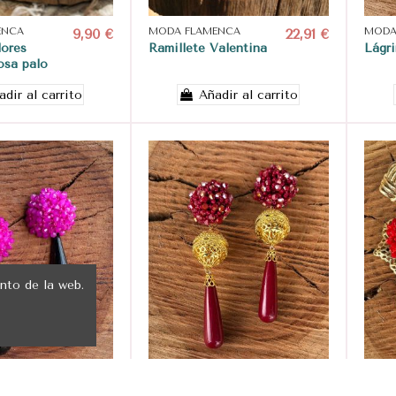
ENCA
9,90 €
MODA FLAMENCA
22,91 €
MODA
lores
Ramillete Valentina
Lágr
osa palo
adir al carrito
Añadir al carrito
nto de la web.