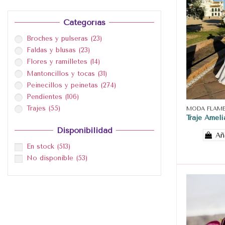
Categorías
Broches y pulseras
(23)
Faldas y blusas
(23)
Flores y ramilletes
(14)
Mantoncillos y tocas
(31)
Peinecillos y peinetas
(274)
Pendientes
(106)
Trajes
(55)
MODA FLAM
Traje Ameli
Disponibilidad
Añ
En stock
(513)
No disponible
(53)