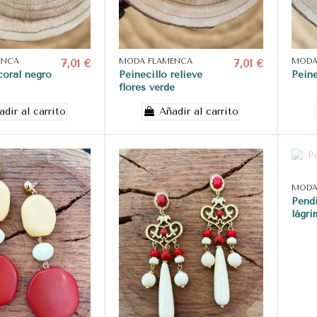
ENCA
7,01 €
MODA FLAMENCA
7,01 €
MODA
coral negro
Peinecillo relieve
Peine
flores verde
adir al carrito
Añadir al carrito
MODA
Pendi
lágri