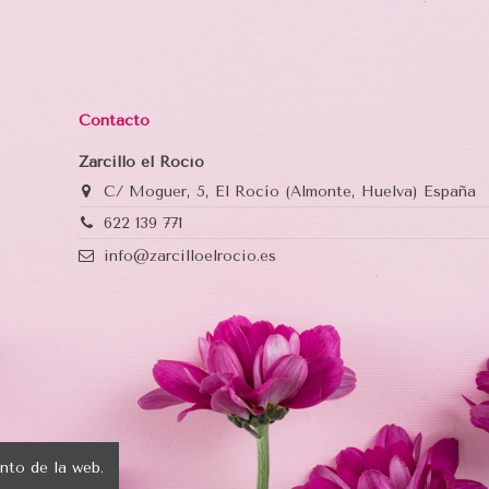
Contacto
Zarcillo el Rocío
C/ Moguer, 5, El Rocío (Almonte, Huelva) España
622 139 771
info@zarcilloelrocio.es
nto de la web.