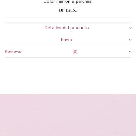
Color marrón a parches.
UNISEX.
Detalles del producto
Envio
Reviews
(0)