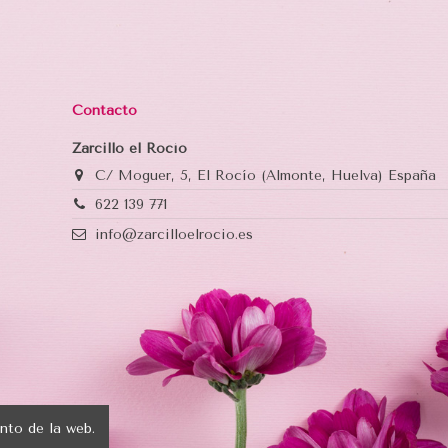
Contacto
Zarcillo el Rocío
C/ Moguer, 5, El Rocío (Almonte, Huelva) España
622 139 771
info@zarcilloelrocio.es
nto de la web.