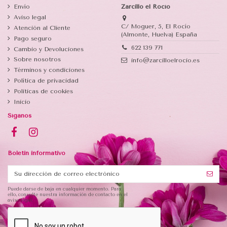
Envío
Zarcillo el Rocío
Aviso legal
C/ Moguer, 5, El Rocío
Atención al Cliente
(Almonte, Huelva) España
Pago seguro
622 139 771
Cambio y Devoluciones
Sobre nosotros
info@zarcilloelrocio.es
Términos y condiciones
Política de privacidad
Politicas de cookies
Inicio
Síganos
Boletin informativo
Puede darse de baja en cualquier momento. Para
ello, consulte nuestra información de contacto en el
aviso legal.