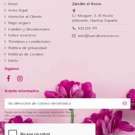
Envío
Zarcillo el Rocío
Aviso legal
C/ Moguer, 5, El Rocío
Atención al Cliente
(Almonte, Huelva) España
Pago seguro
622 139 771
Cambio y Devoluciones
Sobre nosotros
info@zarcilloelrocio.es
Términos y condiciones
Política de privacidad
Politicas de cookies
Inicio
Síganos
Boletin informativo
Puede darse de baja en cualquier momento. Para
ello, consulte nuestra información de contacto en el
aviso legal.