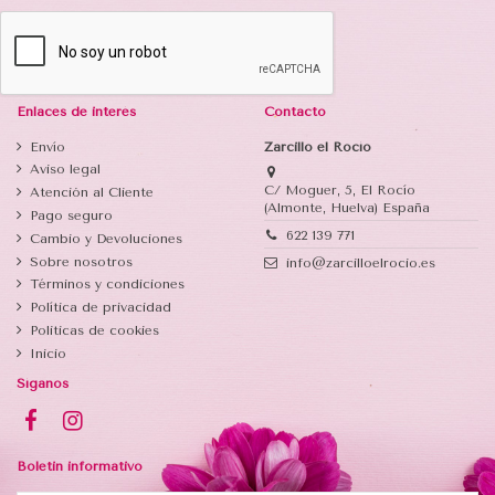
Enlaces de interés
Contacto
Envío
Zarcillo el Rocío
Aviso legal
C/ Moguer, 5, El Rocío
Atención al Cliente
(Almonte, Huelva) España
Pago seguro
622 139 771
Cambio y Devoluciones
Sobre nosotros
info@zarcilloelrocio.es
Términos y condiciones
Política de privacidad
Politicas de cookies
Inicio
Síganos
Boletin informativo