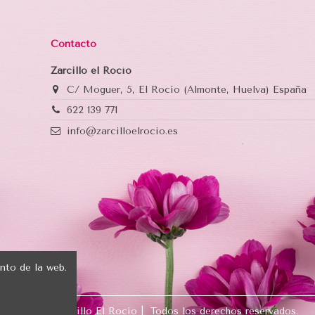
Contacto
Zarcillo el Rocío
C/ Moguer, 5, El Rocío (Almonte, Huelva) España
622 139 771
info@zarcilloelrocio.es
nto de la web.
® 2023 Zarcillo El Rocío | Todos los derechos reservados.