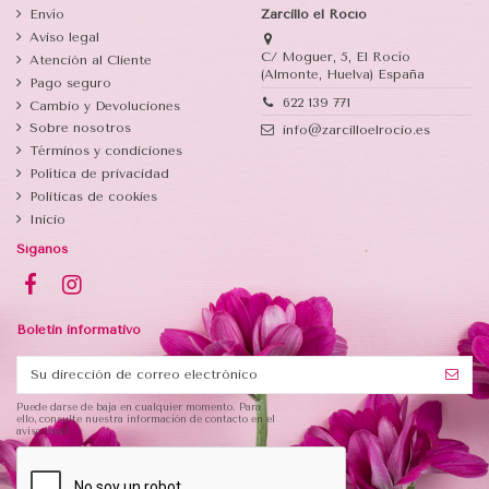
Envío
Zarcillo el Rocío
Aviso legal
C/ Moguer, 5, El Rocío
Atención al Cliente
(Almonte, Huelva) España
Pago seguro
622 139 771
Cambio y Devoluciones
Sobre nosotros
info@zarcilloelrocio.es
Términos y condiciones
Política de privacidad
Politicas de cookies
Inicio
Síganos
Boletin informativo
Puede darse de baja en cualquier momento. Para
ello, consulte nuestra información de contacto en el
aviso legal.