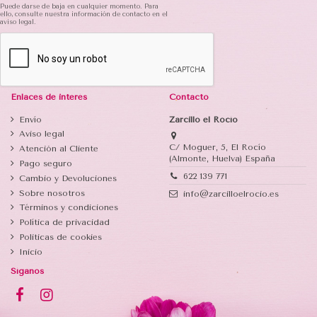
Puede darse de baja en cualquier momento. Para
ello, consulte nuestra información de contacto en el
aviso legal.
Enlaces de interés
Contacto
Envío
Zarcillo el Rocío
Aviso legal
C/ Moguer, 5, El Rocío
Atención al Cliente
(Almonte, Huelva) España
Pago seguro
622 139 771
Cambio y Devoluciones
Sobre nosotros
info@zarcilloelrocio.es
Términos y condiciones
Política de privacidad
Politicas de cookies
Inicio
Síganos