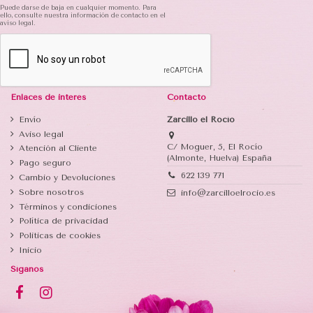
Puede darse de baja en cualquier momento. Para
ello, consulte nuestra información de contacto en el
aviso legal.
Enlaces de interés
Contacto
Envío
Zarcillo el Rocío
Aviso legal
C/ Moguer, 5, El Rocío
Atención al Cliente
(Almonte, Huelva) España
Pago seguro
622 139 771
Cambio y Devoluciones
Sobre nosotros
info@zarcilloelrocio.es
Términos y condiciones
Política de privacidad
Politicas de cookies
Inicio
Síganos